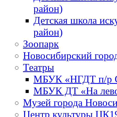
район)
Детская школа иск
район)
Зоопарк
Новосибирский город
Театры
МБУК «НГДТ п/р С
МБУК ДТ «На лево
Музей города Новос
Центр культуры ЦК1