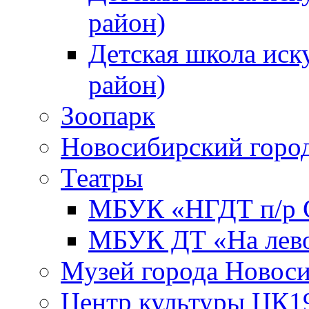
район)
Детская школа иск
район)
Зоопарк
Новосибирский город
Театры
МБУК «НГДТ п/р С
МБУК ДТ «На лево
Музей города Новос
Центр культуры ЦК1