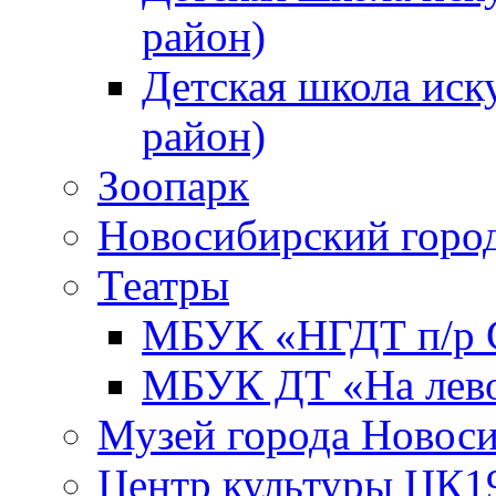
район)
Детская школа иск
район)
Зоопарк
Новосибирский город
Театры
МБУК «НГДТ п/р С
МБУК ДТ «На лево
Музей города Новос
Центр культуры ЦК1