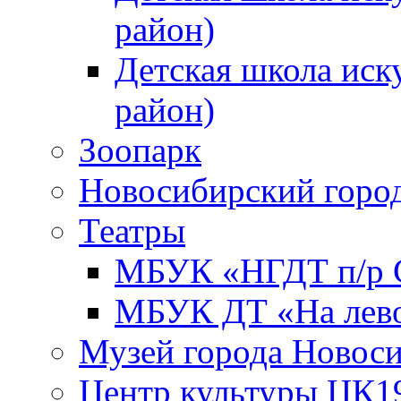
район)
Детская школа иск
район)
Зоопарк
Новосибирский город
Театры
МБУК «НГДТ п/р С
МБУК ДТ «На лево
Музей города Новос
Центр культуры ЦК1