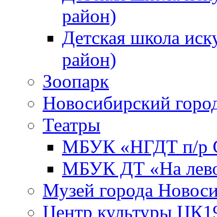
район)
Детская школа иск
район)
Зоопарк
Новосибирский город
Театры
МБУК «НГДТ п/р С
МБУК ДТ «На лево
Музей города Новос
Центр культуры ЦК1