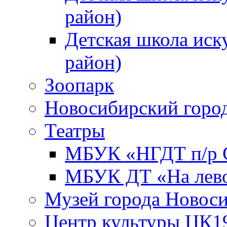
район)
Детская школа иск
район)
Зоопарк
Новосибирский город
Театры
МБУК «НГДТ п/р С
МБУК ДТ «На лево
Музей города Новос
Центр культуры ЦК1