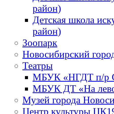
район)
Детская школа иск
район)
Зоопарк
Новосибирский город
Театры
МБУК «НГДТ п/р С
МБУК ДТ «На лево
Музей города Новос
Центр культуры ЦК1