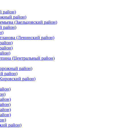
й район)
ожный район)
емьева (Заельцовский район)
й район)
н)
етланова (Ленинский район)
район)
район)
айон)
цепина (Центральный район)
дорожный район)
ий район)
(Кировский район)
айон)
он)
айон)
айон)
район)
район)
он)
кий район)