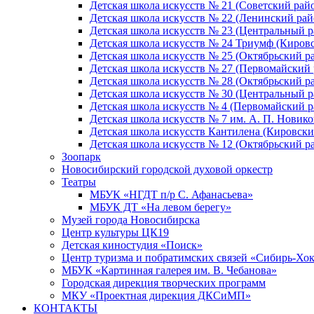
Детская школа искусств № 21 (Советский рай
Детская школа искусств № 22 (Ленинский рай
Детская школа искусств № 23 (Центральный р
Детская школа искусств № 24 Триумф (Киров
Детская школа искусств № 25 (Октябрьский р
Детская школа искусств № 27 (Первомайский 
Детская школа искусств № 28 (Октябрьский р
Детская школа искусств № 30 (Центральный р
Детская школа искусств № 4 (Первомайский р
Детская школа искусств № 7 им. А. П. Новико
Детская школа искусств Кантилена (Кировски
Детская школа искусств № 12 (Октябрьский р
Зоопарк
Новосибирский городской духовой оркестр
Театры
МБУК «НГДТ п/р С. Афанасьева»
МБУК ДТ «На левом берегу»
Музей города Новосибирска
Центр культуры ЦК19
Детская киностудия «Поиск»
Центр туризма и побратимских связей «Сибирь-Хо
МБУК «Картинная галерея им. В. Чебанова»
Городская дирекция творческих программ
МКУ «Проектная дирекция ДКСиМП»
КОНТАКТЫ