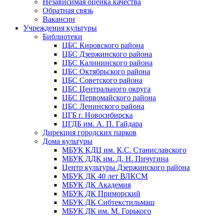
Независимая оценка качества
Обратная связь
Вакансии
Учреждения культуры
Библиотеки
ЦБС Кировского района
ЦБС Дзержинского района
ЦБС Калининского района
ЦБС Октябрьского района
ЦБС Советского района
ЦБС Центрального округа
ЦБС Первомайского района
ЦБС Ленинского района
ЦГБ г. Новосибирска
ЦГДБ им. А. П. Гайдара
Дирекция городских парков
Дома культуры
МБУК КДЦ им. К.С. Станиславского
МБУК ДДК им. Д. Н. Пичугина
Центр культуры Дзержинского района
МБУК ДК 40 лет ВЛКСМ
МБУК ДК Академия
МБУК ДК Приморский
МБУК ДК Сибтекстильмаш
МБУК ДК им. М. Горького