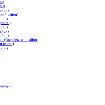
он)
он)
айон)
ский район)
айон)
район)
айон)
айон)
айон)
ва (Октябрьский район)
й район)
айон)
ккайдо»