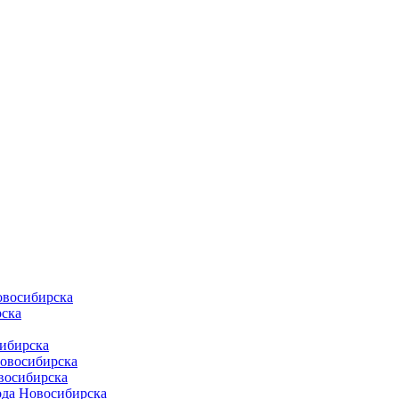
овосибирска
ска
ибирска
Новосибирска
восибирска
ода Новосибирска