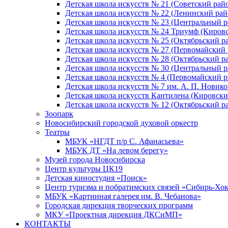
Детская школа искусств № 21 (Советский рай
Детская школа искусств № 22 (Ленинский рай
Детская школа искусств № 23 (Центральный р
Детская школа искусств № 24 Триумф (Киров
Детская школа искусств № 25 (Октябрьский р
Детская школа искусств № 27 (Первомайский 
Детская школа искусств № 28 (Октябрьский р
Детская школа искусств № 30 (Центральный р
Детская школа искусств № 4 (Первомайский р
Детская школа искусств № 7 им. А. П. Новико
Детская школа искусств Кантилена (Кировски
Детская школа искусств № 12 (Октябрьский р
Зоопарк
Новосибирский городской духовой оркестр
Театры
МБУК «НГДТ п/р С. Афанасьева»
МБУК ДТ «На левом берегу»
Музей города Новосибирска
Центр культуры ЦК19
Детская киностудия «Поиск»
Центр туризма и побратимских связей «Сибирь-Хо
МБУК «Картинная галерея им. В. Чебанова»
Городская дирекция творческих программ
МКУ «Проектная дирекция ДКСиМП»
КОНТАКТЫ