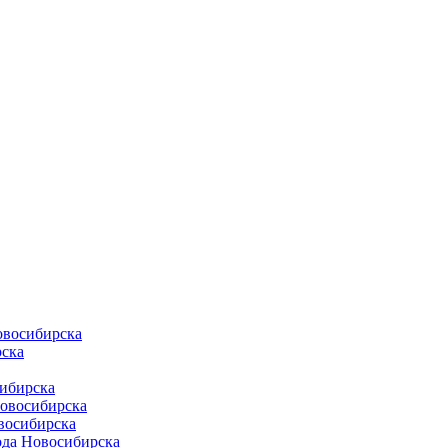
овосибирска
ска
ибирска
Новосибирска
восибирска
ода Новосибирска