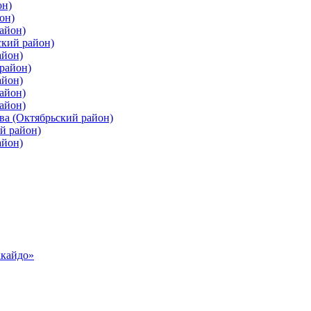
он)
он)
айон)
ский район)
айон)
район)
айон)
айон)
айон)
ва (Октябрьский район)
й район)
айон)
ккайдо»