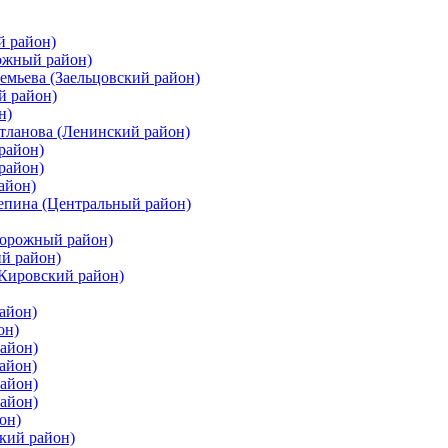
й район)
ожный район)
емьева (Заельцовский район)
й район)
н)
етланова (Ленинский район)
район)
район)
айон)
цепина (Центральный район)
дорожный район)
ий район)
(Кировский район)
айон)
он)
айон)
айон)
район)
район)
он)
кий район)