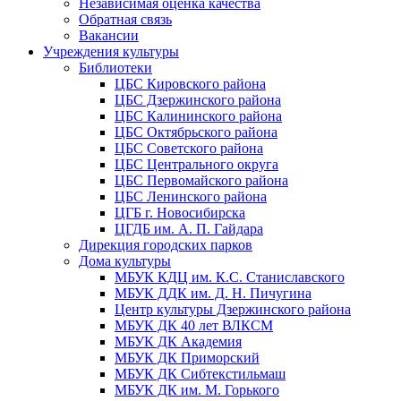
Независимая оценка качества
Обратная связь
Вакансии
Учреждения культуры
Библиотеки
ЦБС Кировского района
ЦБС Дзержинского района
ЦБС Калининского района
ЦБС Октябрьского района
ЦБС Советского района
ЦБС Центрального округа
ЦБС Первомайского района
ЦБС Ленинского района
ЦГБ г. Новосибирска
ЦГДБ им. А. П. Гайдара
Дирекция городских парков
Дома культуры
МБУК КДЦ им. К.С. Станиславского
МБУК ДДК им. Д. Н. Пичугина
Центр культуры Дзержинского района
МБУК ДК 40 лет ВЛКСМ
МБУК ДК Академия
МБУК ДК Приморский
МБУК ДК Сибтекстильмаш
МБУК ДК им. М. Горького