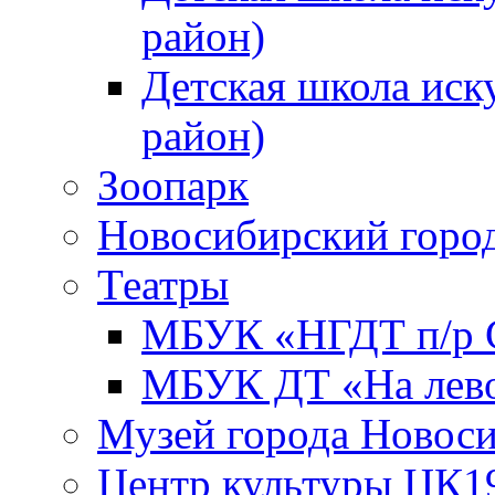
район)
Детская школа иск
район)
Зоопарк
Новосибирский город
Театры
МБУК «НГДТ п/р С
МБУК ДТ «На лево
Музей города Новос
Центр культуры ЦК1