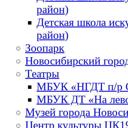
район)
Детская школа иск
район)
Зоопарк
Новосибирский город
Театры
МБУК «НГДТ п/р С
МБУК ДТ «На лево
Музей города Новос
Центр культуры ЦК1