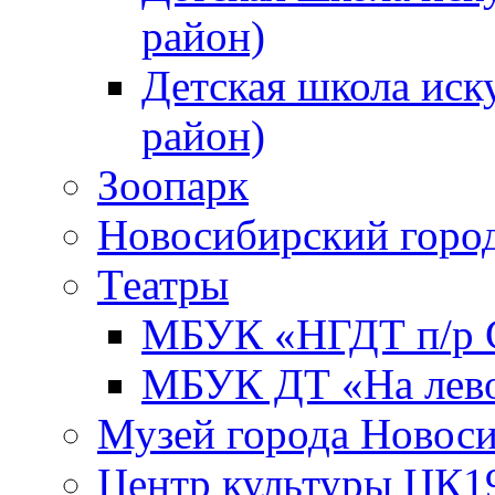
район)
Детская школа иск
район)
Зоопарк
Новосибирский город
Театры
МБУК «НГДТ п/р С
МБУК ДТ «На лево
Музей города Новос
Центр культуры ЦК1