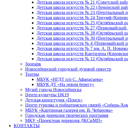
Детская школа искусств № 21 (Советский рай
Детская школа искусств № 22 (Ленинский рай
Детская школа искусств № 23 (Центральный р
Детская школа искусств № 24 Триумф (Киров
Детская школа искусств № 25 (Октябрьский р
Детская школа искусств № 27 (Первомайский 
Детская школа искусств № 28 (Октябрьский р
Детская школа искусств № 30 (Центральный р
Детская школа искусств № 4 (Первомайский р
Детская школа искусств № 7 им. А. П. Новико
Детская школа искусств Кантилена (Кировски
Детская школа искусств № 12 (Октябрьский р
Зоопарк
Новосибирский городской духовой оркестр
Театры
МБУК «НГДТ п/р С. Афанасьева»
МБУК ДТ «На левом берегу»
Музей города Новосибирска
Центр культуры ЦК19
Детская киностудия «Поиск»
Центр туризма и побратимских связей «Сибирь-Хо
МБУК «Картинная галерея им. В. Чебанова»
Городская дирекция творческих программ
МКУ «Проектная дирекция ДКСиМП»
КОНТАКТЫ