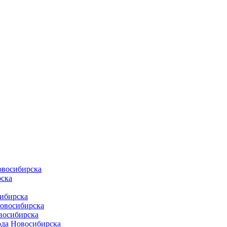
овосибирска
ска
ибирска
Новосибирска
восибирска
ода Новосибирска