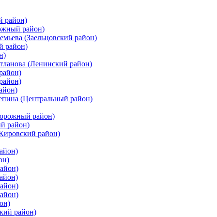
й район)
ожный район)
емьева (Заельцовский район)
й район)
н)
етланова (Ленинский район)
район)
район)
айон)
цепина (Центральный район)
дорожный район)
ий район)
(Кировский район)
айон)
он)
айон)
айон)
район)
район)
он)
кий район)