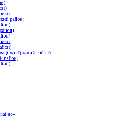
он)
он)
айон)
ский район)
айон)
район)
айон)
айон)
айон)
ва (Октябрьский район)
й район)
айон)
ккайдо»