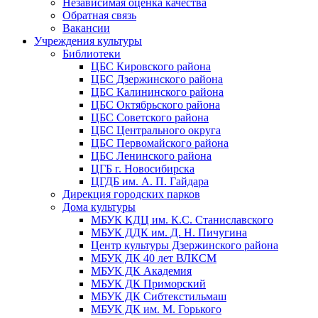
Независимая оценка качества
Обратная связь
Вакансии
Учреждения культуры
Библиотеки
ЦБС Кировского района
ЦБС Дзержинского района
ЦБС Калининского района
ЦБС Октябрьского района
ЦБС Советского района
ЦБС Центрального округа
ЦБС Первомайского района
ЦБС Ленинского района
ЦГБ г. Новосибирска
ЦГДБ им. А. П. Гайдара
Дирекция городских парков
Дома культуры
МБУК КДЦ им. К.С. Станиславского
МБУК ДДК им. Д. Н. Пичугина
Центр культуры Дзержинского района
МБУК ДК 40 лет ВЛКСМ
МБУК ДК Академия
МБУК ДК Приморский
МБУК ДК Сибтекстильмаш
МБУК ДК им. М. Горького