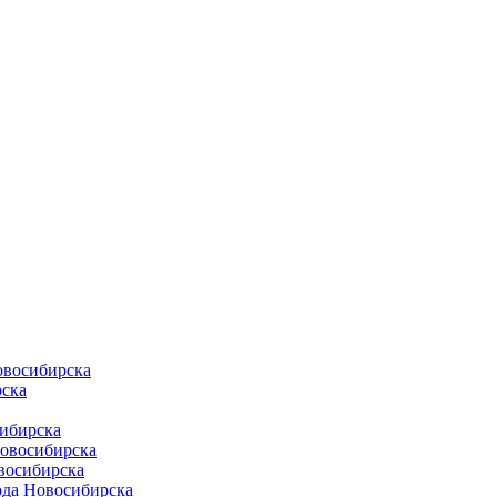
овосибирска
ска
ибирска
Новосибирска
восибирска
ода Новосибирска