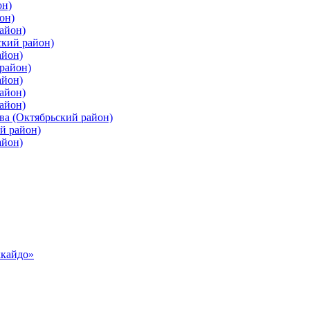
он)
он)
айон)
ский район)
айон)
район)
айон)
айон)
айон)
ва (Октябрьский район)
й район)
айон)
ккайдо»