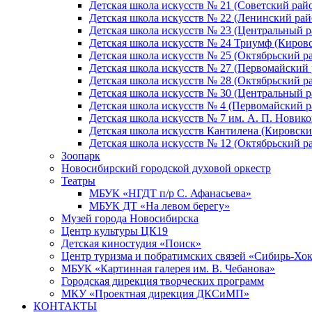
Детская школа искусств № 21 (Советский рай
Детская школа искусств № 22 (Ленинский рай
Детская школа искусств № 23 (Центральный р
Детская школа искусств № 24 Триумф (Киров
Детская школа искусств № 25 (Октябрьский р
Детская школа искусств № 27 (Первомайский 
Детская школа искусств № 28 (Октябрьский р
Детская школа искусств № 30 (Центральный р
Детская школа искусств № 4 (Первомайский р
Детская школа искусств № 7 им. А. П. Новико
Детская школа искусств Кантилена (Кировски
Детская школа искусств № 12 (Октябрьский р
Зоопарк
Новосибирский городской духовой оркестр
Театры
МБУК «НГДТ п/р С. Афанасьева»
МБУК ДТ «На левом берегу»
Музей города Новосибирска
Центр культуры ЦК19
Детская киностудия «Поиск»
Центр туризма и побратимских связей «Сибирь-Хо
МБУК «Картинная галерея им. В. Чебанова»
Городская дирекция творческих программ
МКУ «Проектная дирекция ДКСиМП»
КОНТАКТЫ