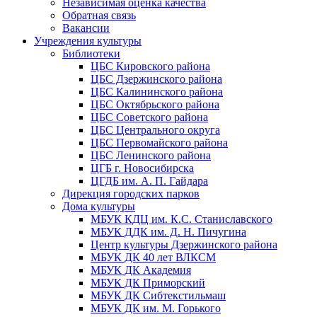
Независимая оценка качества
Обратная связь
Вакансии
Учреждения культуры
Библиотеки
ЦБС Кировского района
ЦБС Дзержинского района
ЦБС Калининского района
ЦБС Октябрьского района
ЦБС Советского района
ЦБС Центрального округа
ЦБС Первомайского района
ЦБС Ленинского района
ЦГБ г. Новосибирска
ЦГДБ им. А. П. Гайдара
Дирекция городских парков
Дома культуры
МБУК КДЦ им. К.С. Станиславского
МБУК ДДК им. Д. Н. Пичугина
Центр культуры Дзержинского района
МБУК ДК 40 лет ВЛКСМ
МБУК ДК Академия
МБУК ДК Приморский
МБУК ДК Сибтекстильмаш
МБУК ДК им. М. Горького