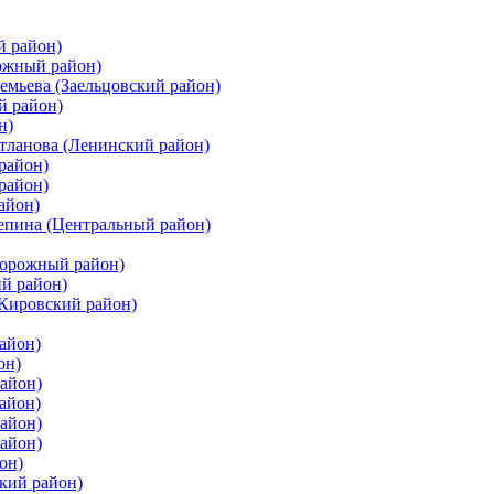
й район)
ожный район)
емьева (Заельцовский район)
й район)
н)
етланова (Ленинский район)
район)
район)
айон)
цепина (Центральный район)
дорожный район)
ий район)
(Кировский район)
айон)
он)
айон)
айон)
район)
район)
он)
кий район)