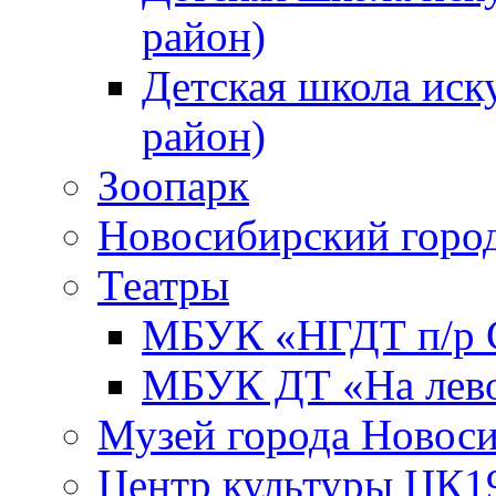
район)
Детская школа иск
район)
Зоопарк
Новосибирский город
Театры
МБУК «НГДТ п/р С
МБУК ДТ «На лево
Музей города Новос
Центр культуры ЦК1