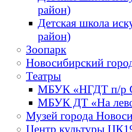
район)
Детская школа иск
район)
Зоопарк
Новосибирский город
Театры
МБУК «НГДТ п/р С
МБУК ДТ «На лево
Музей города Новос
Центр культуры ЦК1