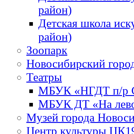
район)
Детская школа иск
район)
Зоопарк
Новосибирский город
Театры
МБУК «НГДТ п/р С
МБУК ДТ «На лево
Музей города Новос
Центр культуры ЦК1