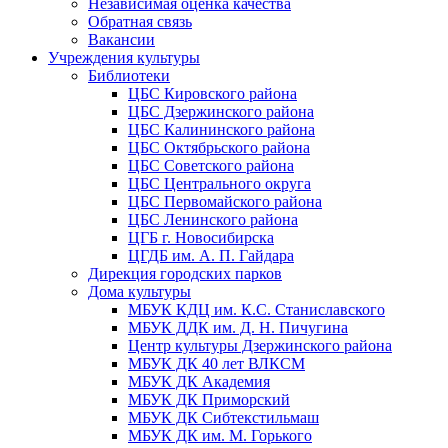
Независимая оценка качества
Обратная связь
Вакансии
Учреждения культуры
Библиотеки
ЦБС Кировского района
ЦБС Дзержинского района
ЦБС Калининского района
ЦБС Октябрьского района
ЦБС Советского района
ЦБС Центрального округа
ЦБС Первомайского района
ЦБС Ленинского района
ЦГБ г. Новосибирска
ЦГДБ им. А. П. Гайдара
Дирекция городских парков
Дома культуры
МБУК КДЦ им. К.С. Станиславского
МБУК ДДК им. Д. Н. Пичугина
Центр культуры Дзержинского района
МБУК ДК 40 лет ВЛКСМ
МБУК ДК Академия
МБУК ДК Приморский
МБУК ДК Сибтекстильмаш
МБУК ДК им. М. Горького