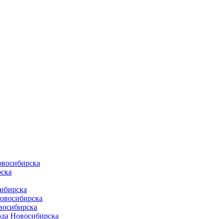
овосибирска
ска
ибирска
Новосибирска
восибирска
ода Новосибирска