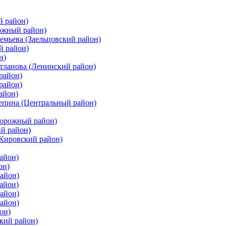
й район)
ожный район)
емьева (Заельцовский район)
й район)
н)
етланова (Ленинский район)
район)
район)
айон)
цепина (Центральный район)
дорожный район)
ий район)
(Кировский район)
айон)
он)
айон)
айон)
район)
район)
он)
кий район)