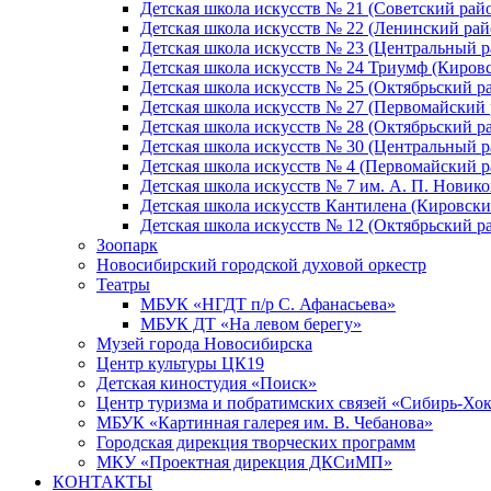
Детская школа искусств № 21 (Советский рай
Детская школа искусств № 22 (Ленинский рай
Детская школа искусств № 23 (Центральный р
Детская школа искусств № 24 Триумф (Киров
Детская школа искусств № 25 (Октябрьский р
Детская школа искусств № 27 (Первомайский 
Детская школа искусств № 28 (Октябрьский р
Детская школа искусств № 30 (Центральный р
Детская школа искусств № 4 (Первомайский р
Детская школа искусств № 7 им. А. П. Новико
Детская школа искусств Кантилена (Кировски
Детская школа искусств № 12 (Октябрьский р
Зоопарк
Новосибирский городской духовой оркестр
Театры
МБУК «НГДТ п/р С. Афанасьева»
МБУК ДТ «На левом берегу»
Музей города Новосибирска
Центр культуры ЦК19
Детская киностудия «Поиск»
Центр туризма и побратимских связей «Сибирь-Хо
МБУК «Картинная галерея им. В. Чебанова»
Городская дирекция творческих программ
МКУ «Проектная дирекция ДКСиМП»
КОНТАКТЫ