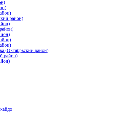
он)
он)
айон)
ский район)
айон)
район)
айон)
айон)
айон)
ва (Октябрьский район)
й район)
айон)
ккайдо»