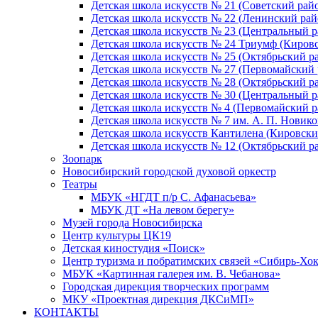
Детская школа искусств № 21 (Советский рай
Детская школа искусств № 22 (Ленинский рай
Детская школа искусств № 23 (Центральный р
Детская школа искусств № 24 Триумф (Киров
Детская школа искусств № 25 (Октябрьский р
Детская школа искусств № 27 (Первомайский 
Детская школа искусств № 28 (Октябрьский р
Детская школа искусств № 30 (Центральный р
Детская школа искусств № 4 (Первомайский р
Детская школа искусств № 7 им. А. П. Новико
Детская школа искусств Кантилена (Кировски
Детская школа искусств № 12 (Октябрьский р
Зоопарк
Новосибирский городской духовой оркестр
Театры
МБУК «НГДТ п/р С. Афанасьева»
МБУК ДТ «На левом берегу»
Музей города Новосибирска
Центр культуры ЦК19
Детская киностудия «Поиск»
Центр туризма и побратимских связей «Сибирь-Хо
МБУК «Картинная галерея им. В. Чебанова»
Городская дирекция творческих программ
МКУ «Проектная дирекция ДКСиМП»
КОНТАКТЫ