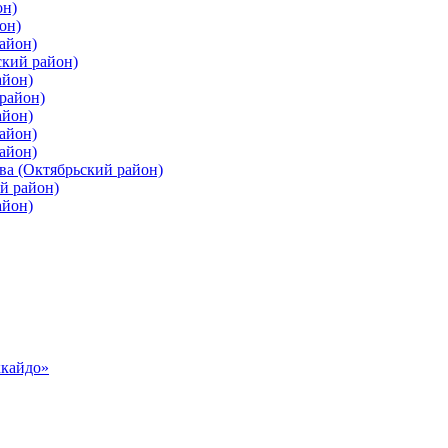
он)
он)
айон)
ский район)
айон)
район)
айон)
айон)
айон)
ва (Октябрьский район)
й район)
айон)
ккайдо»