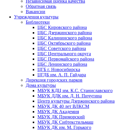
Независимая оценка качества
Обратная связь
Вакансии
Учреждения культуры
Библиотеки
ЦБС Кировского района
ЦБС Дзержинского района
ЦБС Калининского района
ЦБС Октябрьского района
ЦБС Советского района
ЦБС Центрального округа
ЦБС Первомайского района
ЦБС Ленинского района
ЦГБ г. Новосибирска
ЦГДБ им. А. П. Гайдара
Дирекция городских парков
Дома культуры
МБУК КДЦ им. К.С. Станиславского
МБУК ДДК им. Д. Н. Пичугина
Центр культуры Дзержинского района
МБУК ДК 40 лет ВЛКСМ
МБУК ДК Академия
МБУК ДК Приморский
МБУК ДК Сибтекстильмаш
МБУК ДК им. М. Горького