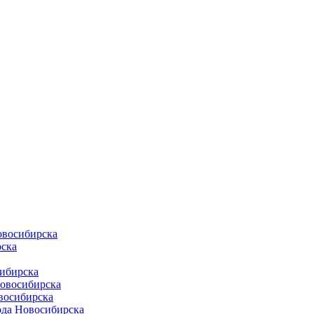
овосибирска
ска
ибирска
Новосибирска
восибирска
ода Новосибирска