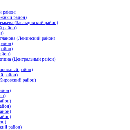
й район)
ожный район)
емьева (Заельцовский район)
й район)
н)
етланова (Ленинский район)
район)
район)
айон)
цепина (Центральный район)
дорожный район)
ий район)
(Кировский район)
айон)
он)
айон)
айон)
район)
район)
он)
кий район)