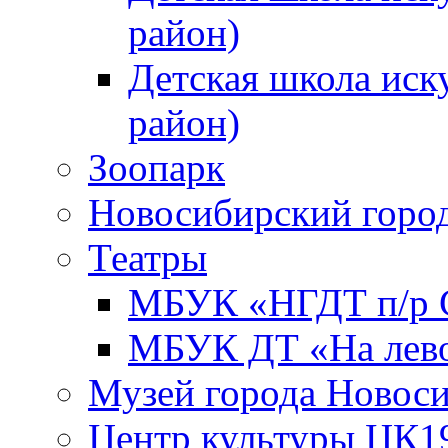
район)
Детская школа иск
район)
Зоопарк
Новосибирский город
Театры
МБУК «НГДТ п/р С
МБУК ДТ «На лево
Музей города Новос
Центр культуры ЦК1