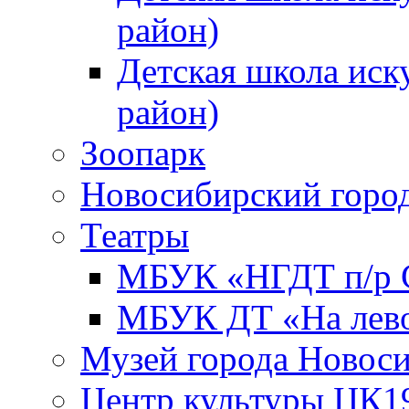
район)
Детская школа иск
район)
Зоопарк
Новосибирский город
Театры
МБУК «НГДТ п/р С
МБУК ДТ «На лево
Музей города Новос
Центр культуры ЦК1