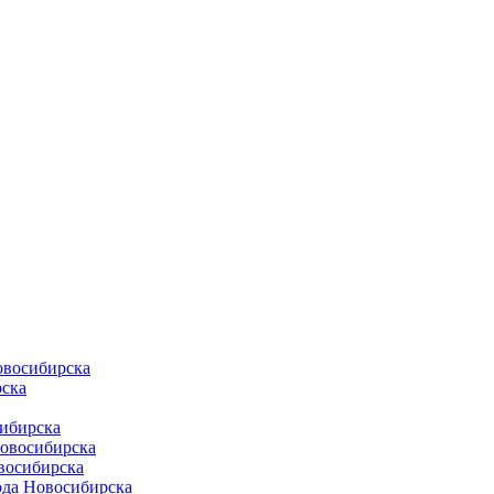
овосибирска
ска
ибирска
Новосибирска
восибирска
ода Новосибирска