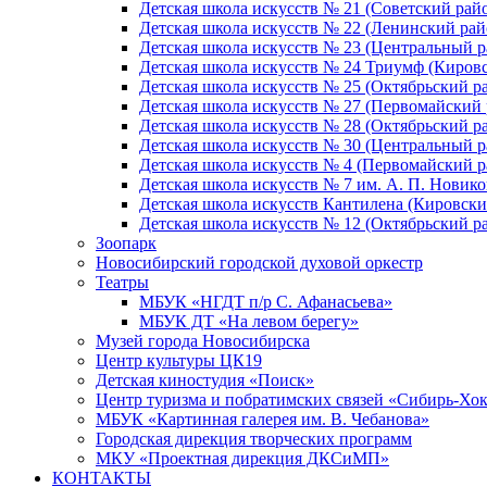
Детская школа искусств № 21 (Советский рай
Детская школа искусств № 22 (Ленинский рай
Детская школа искусств № 23 (Центральный р
Детская школа искусств № 24 Триумф (Киров
Детская школа искусств № 25 (Октябрьский р
Детская школа искусств № 27 (Первомайский 
Детская школа искусств № 28 (Октябрьский р
Детская школа искусств № 30 (Центральный р
Детская школа искусств № 4 (Первомайский р
Детская школа искусств № 7 им. А. П. Новико
Детская школа искусств Кантилена (Кировски
Детская школа искусств № 12 (Октябрьский р
Зоопарк
Новосибирский городской духовой оркестр
Театры
МБУК «НГДТ п/р С. Афанасьева»
МБУК ДТ «На левом берегу»
Музей города Новосибирска
Центр культуры ЦК19
Детская киностудия «Поиск»
Центр туризма и побратимских связей «Сибирь-Хо
МБУК «Картинная галерея им. В. Чебанова»
Городская дирекция творческих программ
МКУ «Проектная дирекция ДКСиМП»
КОНТАКТЫ