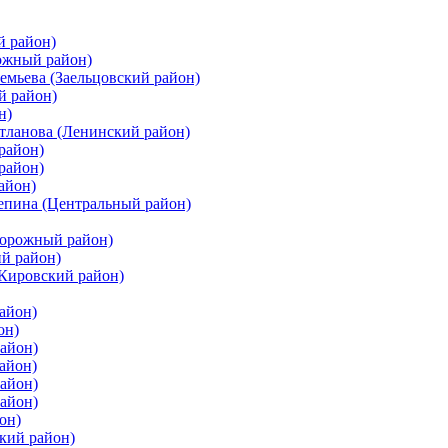
й район)
ожный район)
емьева (Заельцовский район)
й район)
н)
етланова (Ленинский район)
район)
район)
айон)
цепина (Центральный район)
дорожный район)
ий район)
(Кировский район)
айон)
он)
айон)
айон)
район)
район)
он)
кий район)