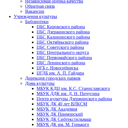
Независимая оценка качества
Обратная связь
Вакансии
Учреждения культуры
Библиотеки
ЦБС Кировского района
ЦБС Дзержинского района
ЦБС Калининского района
ЦБС Октябрьского района
ЦБС Советского района
ЦБС Центрального округа
ЦБС Первомайского района
ЦБС Ленинского района
ЦГБ г. Новосибирска
ЦГДБ им. А. П. Гайдара
Дирекция городских парков
Дома культуры
МБУК КДЦ им. К.С. Станиславского
МБУК ДДК им. Д. Н. Пичугина
Центр культуры Дзержинского района
МБУК ДК 40 лет ВЛКСМ
МБУК ДК Академия
МБУК ДК Приморский
МБУК ДК Сибтекстильмаш
МБУК ДК им. М. Горького