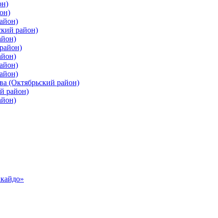
он)
он)
айон)
ский район)
айон)
район)
айон)
айон)
айон)
ва (Октябрьский район)
й район)
айон)
ккайдо»