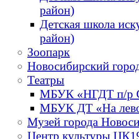
район)
Детская школа иск
район)
Зоопарк
Новосибирский город
Театры
МБУК «НГДТ п/р С
МБУК ДТ «На лево
Музей города Новос
Центр культуры ЦК1