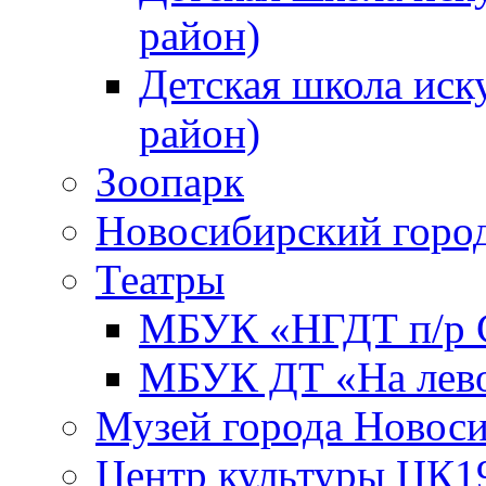
район)
Детская школа иск
район)
Зоопарк
Новосибирский город
Театры
МБУК «НГДТ п/р С
МБУК ДТ «На лево
Музей города Новос
Центр культуры ЦК1