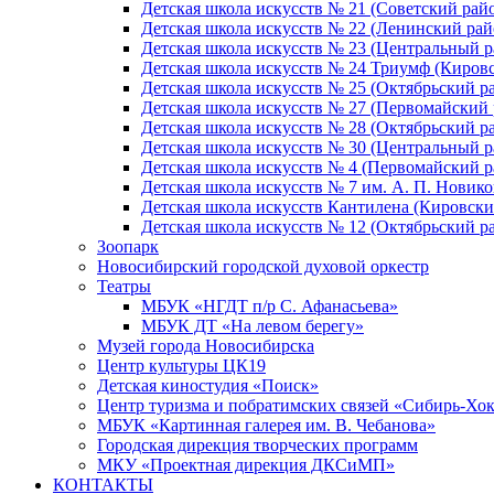
Детская школа искусств № 21 (Советский рай
Детская школа искусств № 22 (Ленинский рай
Детская школа искусств № 23 (Центральный р
Детская школа искусств № 24 Триумф (Киров
Детская школа искусств № 25 (Октябрьский р
Детская школа искусств № 27 (Первомайский 
Детская школа искусств № 28 (Октябрьский р
Детская школа искусств № 30 (Центральный р
Детская школа искусств № 4 (Первомайский р
Детская школа искусств № 7 им. А. П. Новико
Детская школа искусств Кантилена (Кировски
Детская школа искусств № 12 (Октябрьский р
Зоопарк
Новосибирский городской духовой оркестр
Театры
МБУК «НГДТ п/р С. Афанасьева»
МБУК ДТ «На левом берегу»
Музей города Новосибирска
Центр культуры ЦК19
Детская киностудия «Поиск»
Центр туризма и побратимских связей «Сибирь-Хо
МБУК «Картинная галерея им. В. Чебанова»
Городская дирекция творческих программ
МКУ «Проектная дирекция ДКСиМП»
КОНТАКТЫ