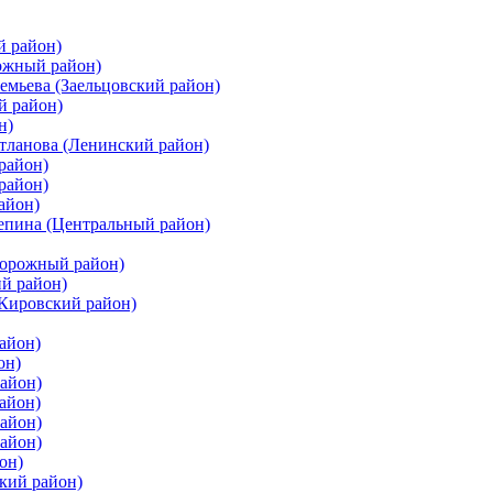
й район)
ожный район)
емьева (Заельцовский район)
й район)
н)
етланова (Ленинский район)
район)
район)
айон)
цепина (Центральный район)
дорожный район)
ий район)
(Кировский район)
айон)
он)
айон)
айон)
район)
район)
он)
кий район)