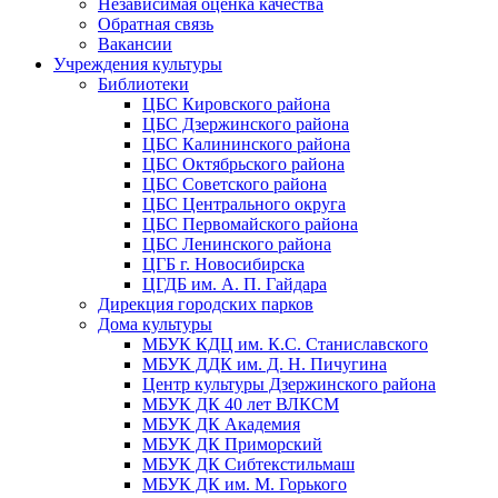
Независимая оценка качества
Обратная связь
Вакансии
Учреждения культуры
Библиотеки
ЦБС Кировского района
ЦБС Дзержинского района
ЦБС Калининского района
ЦБС Октябрьского района
ЦБС Советского района
ЦБС Центрального округа
ЦБС Первомайского района
ЦБС Ленинского района
ЦГБ г. Новосибирска
ЦГДБ им. А. П. Гайдара
Дирекция городских парков
Дома культуры
МБУК КДЦ им. К.С. Станиславского
МБУК ДДК им. Д. Н. Пичугина
Центр культуры Дзержинского района
МБУК ДК 40 лет ВЛКСМ
МБУК ДК Академия
МБУК ДК Приморский
МБУК ДК Сибтекстильмаш
МБУК ДК им. М. Горького