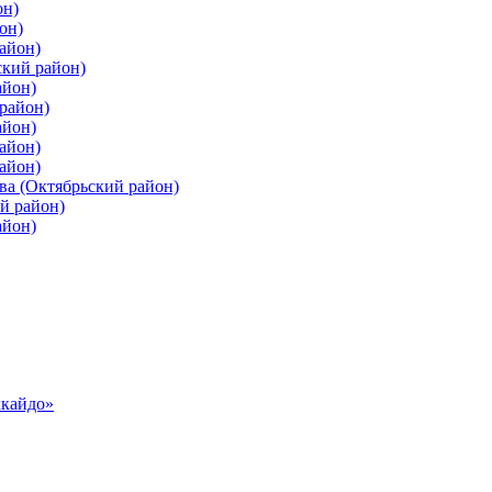
он)
он)
айон)
ский район)
айон)
район)
айон)
айон)
айон)
ва (Октябрьский район)
й район)
айон)
ккайдо»