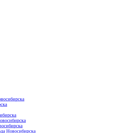
овосибирска
ска
ибирска
Новосибирска
восибирска
ода Новосибирска