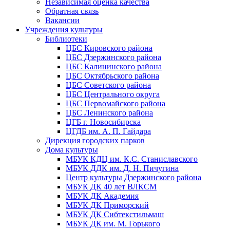
Независимая оценка качества
Обратная связь
Вакансии
Учреждения культуры
Библиотеки
ЦБС Кировского района
ЦБС Дзержинского района
ЦБС Калининского района
ЦБС Октябрьского района
ЦБС Советского района
ЦБС Центрального округа
ЦБС Первомайского района
ЦБС Ленинского района
ЦГБ г. Новосибирска
ЦГДБ им. А. П. Гайдара
Дирекция городских парков
Дома культуры
МБУК КДЦ им. К.С. Станиславского
МБУК ДДК им. Д. Н. Пичугина
Центр культуры Дзержинского района
МБУК ДК 40 лет ВЛКСМ
МБУК ДК Академия
МБУК ДК Приморский
МБУК ДК Сибтекстильмаш
МБУК ДК им. М. Горького