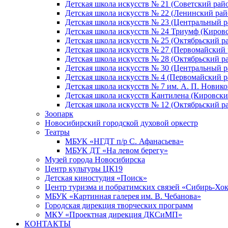
Детская школа искусств № 21 (Советский рай
Детская школа искусств № 22 (Ленинский рай
Детская школа искусств № 23 (Центральный р
Детская школа искусств № 24 Триумф (Киров
Детская школа искусств № 25 (Октябрьский р
Детская школа искусств № 27 (Первомайский 
Детская школа искусств № 28 (Октябрьский р
Детская школа искусств № 30 (Центральный р
Детская школа искусств № 4 (Первомайский р
Детская школа искусств № 7 им. А. П. Новико
Детская школа искусств Кантилена (Кировски
Детская школа искусств № 12 (Октябрьский р
Зоопарк
Новосибирский городской духовой оркестр
Театры
МБУК «НГДТ п/р С. Афанасьева»
МБУК ДТ «На левом берегу»
Музей города Новосибирска
Центр культуры ЦК19
Детская киностудия «Поиск»
Центр туризма и побратимских связей «Сибирь-Хо
МБУК «Картинная галерея им. В. Чебанова»
Городская дирекция творческих программ
МКУ «Проектная дирекция ДКСиМП»
КОНТАКТЫ