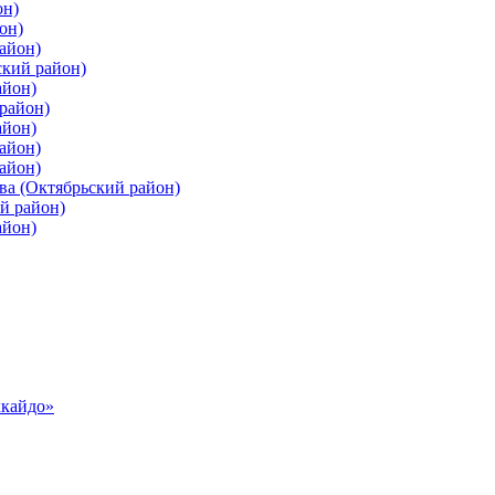
он)
он)
айон)
ский район)
айон)
район)
айон)
айон)
айон)
ва (Октябрьский район)
й район)
айон)
ккайдо»