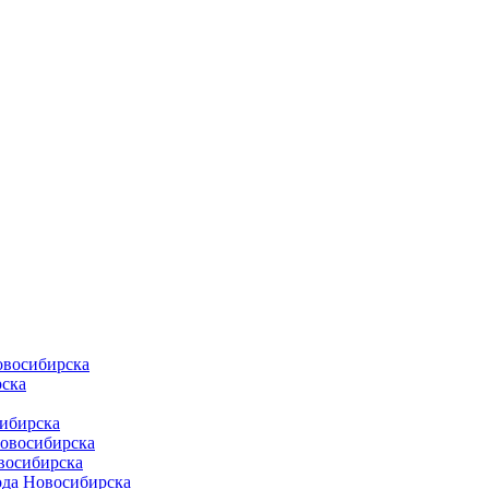
овосибирска
ска
ибирска
Новосибирска
восибирска
ода Новосибирска