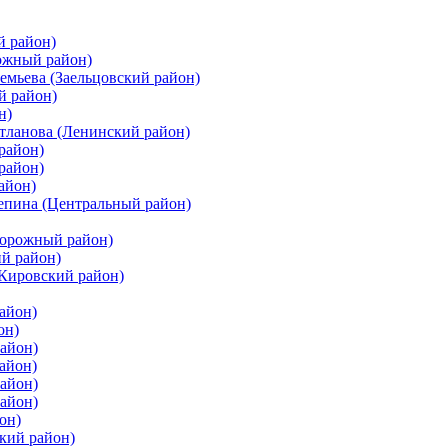
й район)
ожный район)
емьева (Заельцовский район)
й район)
н)
етланова (Ленинский район)
район)
район)
айон)
цепина (Центральный район)
дорожный район)
ий район)
(Кировский район)
айон)
он)
айон)
айон)
район)
район)
он)
кий район)