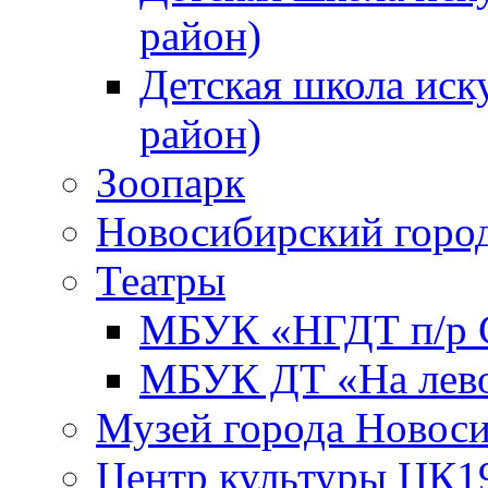
район)
Детская школа иск
район)
Зоопарк
Новосибирский город
Театры
МБУК «НГДТ п/р С
МБУК ДТ «На лево
Музей города Новос
Центр культуры ЦК1