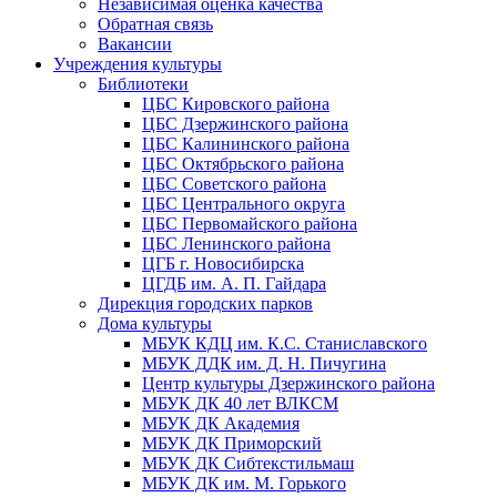
Независимая оценка качества
Обратная связь
Вакансии
Учреждения культуры
Библиотеки
ЦБС Кировского района
ЦБС Дзержинского района
ЦБС Калининского района
ЦБС Октябрьского района
ЦБС Советского района
ЦБС Центрального округа
ЦБС Первомайского района
ЦБС Ленинского района
ЦГБ г. Новосибирска
ЦГДБ им. А. П. Гайдара
Дирекция городских парков
Дома культуры
МБУК КДЦ им. К.С. Станиславского
МБУК ДДК им. Д. Н. Пичугина
Центр культуры Дзержинского района
МБУК ДК 40 лет ВЛКСМ
МБУК ДК Академия
МБУК ДК Приморский
МБУК ДК Сибтекстильмаш
МБУК ДК им. М. Горького