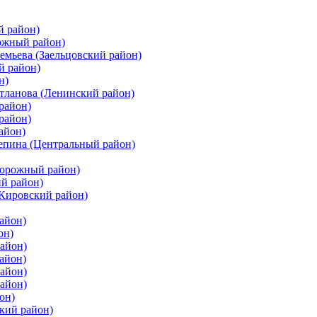
й район)
ожный район)
емьева (Заельцовский район)
й район)
н)
етланова (Ленинский район)
район)
район)
айон)
цепина (Центральный район)
дорожный район)
ий район)
(Кировский район)
айон)
он)
айон)
айон)
район)
район)
он)
кий район)