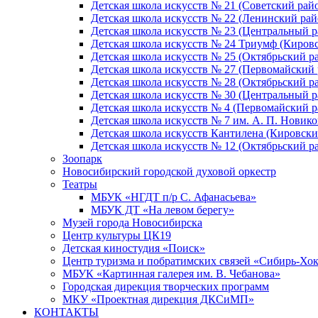
Детская школа искусств № 21 (Советский рай
Детская школа искусств № 22 (Ленинский рай
Детская школа искусств № 23 (Центральный р
Детская школа искусств № 24 Триумф (Киров
Детская школа искусств № 25 (Октябрьский р
Детская школа искусств № 27 (Первомайский 
Детская школа искусств № 28 (Октябрьский р
Детская школа искусств № 30 (Центральный р
Детская школа искусств № 4 (Первомайский р
Детская школа искусств № 7 им. А. П. Новико
Детская школа искусств Кантилена (Кировски
Детская школа искусств № 12 (Октябрьский р
Зоопарк
Новосибирский городской духовой оркестр
Театры
МБУК «НГДТ п/р С. Афанасьева»
МБУК ДТ «На левом берегу»
Музей города Новосибирска
Центр культуры ЦК19
Детская киностудия «Поиск»
Центр туризма и побратимских связей «Сибирь-Хо
МБУК «Картинная галерея им. В. Чебанова»
Городская дирекция творческих программ
МКУ «Проектная дирекция ДКСиМП»
КОНТАКТЫ