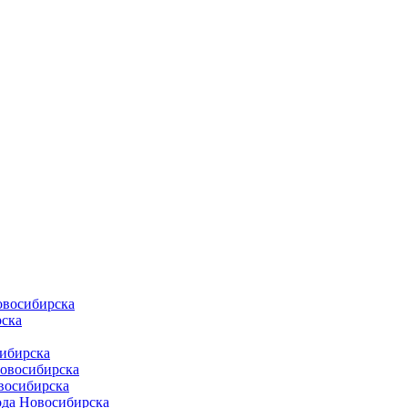
овосибирска
ска
ибирска
Новосибирска
восибирска
ода Новосибирска