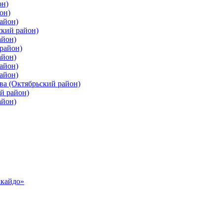
он)
он)
айон)
ский район)
айон)
район)
айон)
айон)
айон)
ва (Октябрьский район)
й район)
айон)
ккайдо»