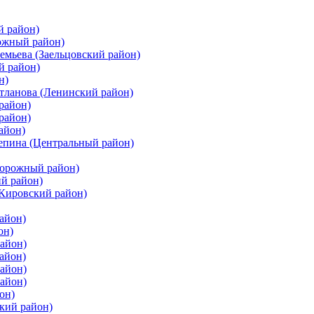
й район)
ожный район)
емьева (Заельцовский район)
й район)
н)
етланова (Ленинский район)
район)
район)
айон)
цепина (Центральный район)
дорожный район)
ий район)
(Кировский район)
айон)
он)
айон)
айон)
район)
район)
он)
кий район)