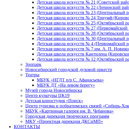
Детская школа искусств № 21 (Советский рай
Детская школа искусств № 22 (Ленинский рай
Детская школа искусств № 23 (Центральный р
Детская школа искусств № 24 Триумф (Киров
Детская школа искусств № 25 (Октябрьский р
Детская школа искусств № 27 (Первомайский 
Детская школа искусств № 28 (Октябрьский р
Детская школа искусств № 30 (Центральный р
Детская школа искусств № 4 (Первомайский р
Детская школа искусств № 7 им. А. П. Новико
Детская школа искусств Кантилена (Кировски
Детская школа искусств № 12 (Октябрьский р
Зоопарк
Новосибирский городской духовой оркестр
Театры
МБУК «НГДТ п/р С. Афанасьева»
МБУК ДТ «На левом берегу»
Музей города Новосибирска
Центр культуры ЦК19
Детская киностудия «Поиск»
Центр туризма и побратимских связей «Сибирь-Хо
МБУК «Картинная галерея им. В. Чебанова»
Городская дирекция творческих программ
МКУ «Проектная дирекция ДКСиМП»
КОНТАКТЫ