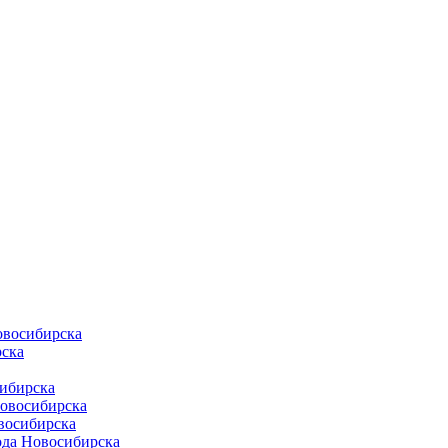
овосибирска
ска
ибирска
Новосибирска
восибирска
ода Новосибирска