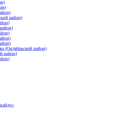
он)
он)
айон)
ский район)
айон)
район)
айон)
айон)
айон)
ва (Октябрьский район)
й район)
айон)
ккайдо»