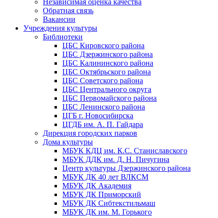
Независимая оценка качества
Обратная связь
Вакансии
Учреждения культуры
Библиотеки
ЦБС Кировского района
ЦБС Дзержинского района
ЦБС Калининского района
ЦБС Октябрьского района
ЦБС Советского района
ЦБС Центрального округа
ЦБС Первомайского района
ЦБС Ленинского района
ЦГБ г. Новосибирска
ЦГДБ им. А. П. Гайдара
Дирекция городских парков
Дома культуры
МБУК КДЦ им. К.С. Станиславского
МБУК ДДК им. Д. Н. Пичугина
Центр культуры Дзержинского района
МБУК ДК 40 лет ВЛКСМ
МБУК ДК Академия
МБУК ДК Приморский
МБУК ДК Сибтекстильмаш
МБУК ДК им. М. Горького