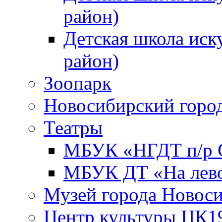
район)
Детская школа иск
район)
Зоопарк
Новосибирский город
Театры
МБУК «НГДТ п/р С
МБУК ДТ «На лево
Музей города Новос
Центр культуры ЦК1