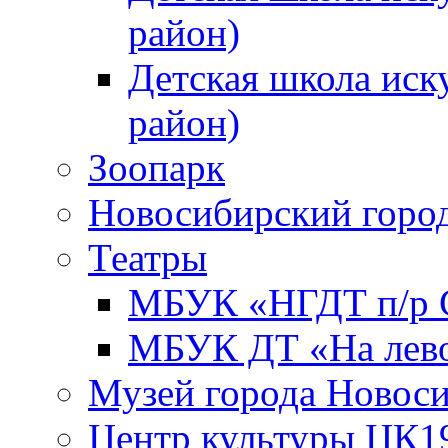
район)
Детская школа иск
район)
Зоопарк
Новосибирский город
Театры
МБУК «НГДТ п/р С
МБУК ДТ «На лево
Музей города Новос
Центр культуры ЦК1