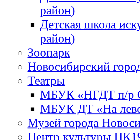
район)
Детская школа иск
район)
Зоопарк
Новосибирский город
Театры
МБУК «НГДТ п/р С
МБУК ДТ «На лево
Музей города Новос
Центр культуры ЦК1