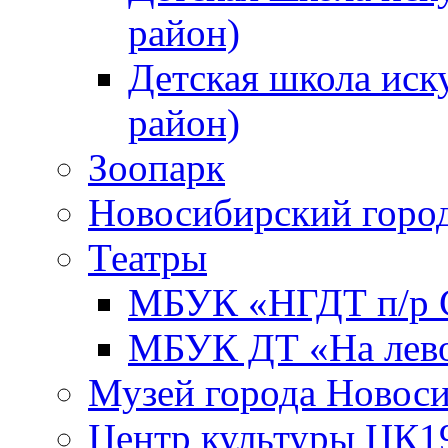
район)
Детская школа иск
район)
Зоопарк
Новосибирский город
Театры
МБУК «НГДТ п/р С
МБУК ДТ «На лево
Музей города Новос
Центр культуры ЦК1