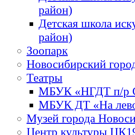
район)
Детская школа иск
район)
Зоопарк
Новосибирский город
Театры
МБУК «НГДТ п/р С
МБУК ДТ «На лево
Музей города Новос
Центр культуры ЦК1