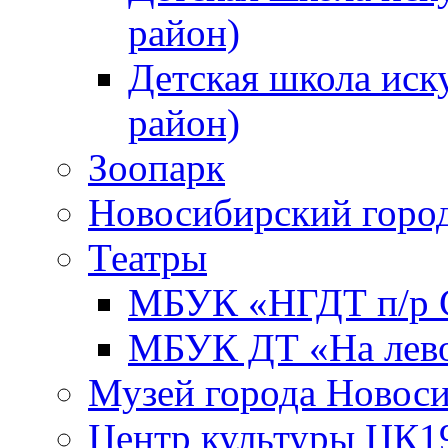
район)
Детская школа иск
район)
Зоопарк
Новосибирский город
Театры
МБУК «НГДТ п/р С
МБУК ДТ «На лево
Музей города Новос
Центр культуры ЦК1