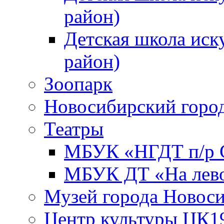
район)
Детская школа иск
район)
Зоопарк
Новосибирский город
Театры
МБУК «НГДТ п/р С
МБУК ДТ «На лево
Музей города Новос
Центр культуры ЦК1