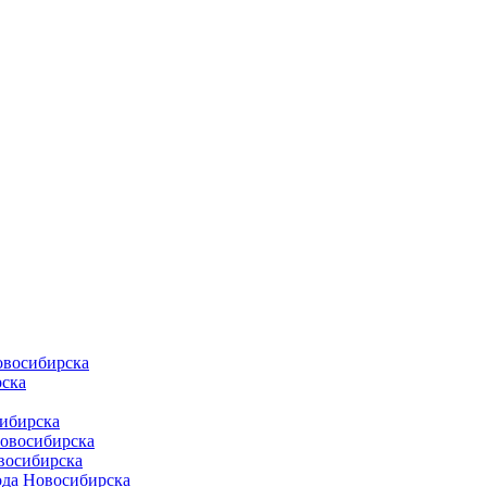
овосибирска
ска
ибирска
Новосибирска
восибирска
ода Новосибирска