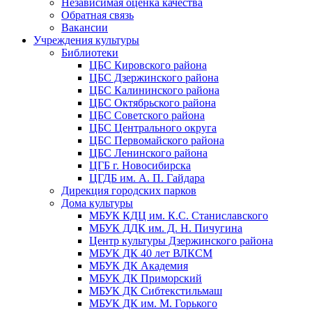
Независимая оценка качества
Обратная связь
Вакансии
Учреждения культуры
Библиотеки
ЦБС Кировского района
ЦБС Дзержинского района
ЦБС Калининского района
ЦБС Октябрьского района
ЦБС Советского района
ЦБС Центрального округа
ЦБС Первомайского района
ЦБС Ленинского района
ЦГБ г. Новосибирска
ЦГДБ им. А. П. Гайдара
Дирекция городских парков
Дома культуры
МБУК КДЦ им. К.С. Станиславского
МБУК ДДК им. Д. Н. Пичугина
Центр культуры Дзержинского района
МБУК ДК 40 лет ВЛКСМ
МБУК ДК Академия
МБУК ДК Приморский
МБУК ДК Сибтекстильмаш
МБУК ДК им. М. Горького