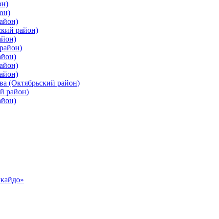
он)
он)
айон)
ский район)
айон)
район)
айон)
айон)
айон)
ва (Октябрьский район)
й район)
айон)
ккайдо»