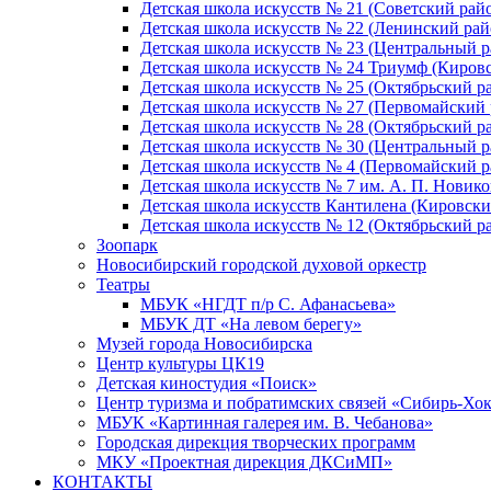
Детская школа искусств № 21 (Советский рай
Детская школа искусств № 22 (Ленинский рай
Детская школа искусств № 23 (Центральный р
Детская школа искусств № 24 Триумф (Киров
Детская школа искусств № 25 (Октябрьский р
Детская школа искусств № 27 (Первомайский 
Детская школа искусств № 28 (Октябрьский р
Детская школа искусств № 30 (Центральный р
Детская школа искусств № 4 (Первомайский р
Детская школа искусств № 7 им. А. П. Новико
Детская школа искусств Кантилена (Кировски
Детская школа искусств № 12 (Октябрьский р
Зоопарк
Новосибирский городской духовой оркестр
Театры
МБУК «НГДТ п/р С. Афанасьева»
МБУК ДТ «На левом берегу»
Музей города Новосибирска
Центр культуры ЦК19
Детская киностудия «Поиск»
Центр туризма и побратимских связей «Сибирь-Хо
МБУК «Картинная галерея им. В. Чебанова»
Городская дирекция творческих программ
МКУ «Проектная дирекция ДКСиМП»
КОНТАКТЫ