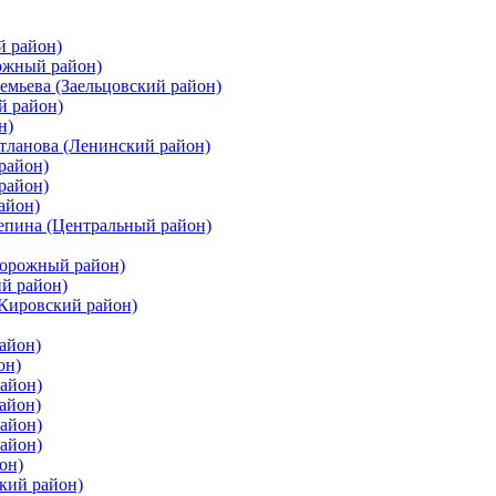
й район)
ожный район)
емьева (Заельцовский район)
й район)
н)
етланова (Ленинский район)
район)
район)
айон)
цепина (Центральный район)
дорожный район)
ий район)
(Кировский район)
айон)
он)
айон)
айон)
район)
район)
он)
кий район)