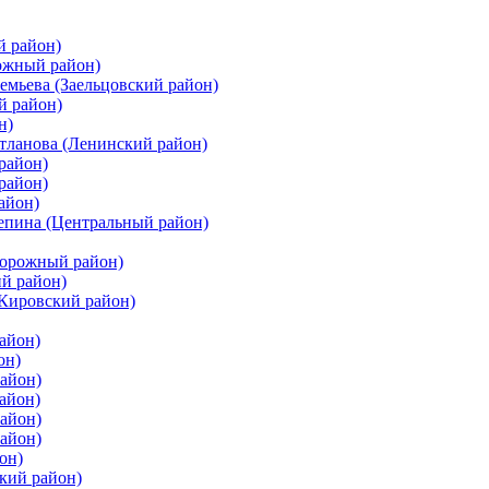
й район)
ожный район)
емьева (Заельцовский район)
й район)
н)
етланова (Ленинский район)
район)
район)
айон)
цепина (Центральный район)
дорожный район)
ий район)
(Кировский район)
айон)
он)
айон)
айон)
район)
район)
он)
кий район)