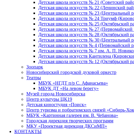
Детская школа искусств № 21 (Советский рай
Детская школа искусств № 22 (Ленинский рай
Детская школа искусств № 23 (Центральный р
Детская школа искусств № 24 Триумф (Киров
Детская школа искусств № 25 (Октябрьский р
Детская школа искусств № 27 (Первомайский 
Детская школа искусств № 28 (Октябрьский р
Детская школа искусств № 30 (Центральный р
Детская школа искусств № 4 (Первомайский р
Детская школа искусств № 7 им. А. П. Новико
Детская школа искусств Кантилена (Кировски
Детская школа искусств № 12 (Октябрьский р
Зоопарк
Новосибирский городской духовой оркестр
Театры
МБУК «НГДТ п/р С. Афанасьева»
МБУК ДТ «На левом берегу»
Музей города Новосибирска
Центр культуры ЦК19
Детская киностудия «Поиск»
Центр туризма и побратимских связей «Сибирь-Хо
МБУК «Картинная галерея им. В. Чебанова»
Городская дирекция творческих программ
МКУ «Проектная дирекция ДКСиМП»
КОНТАКТЫ