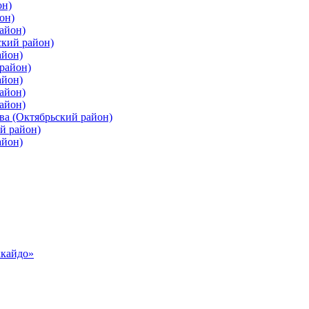
он)
он)
айон)
ский район)
айон)
район)
айон)
айон)
айон)
ва (Октябрьский район)
й район)
айон)
ккайдо»