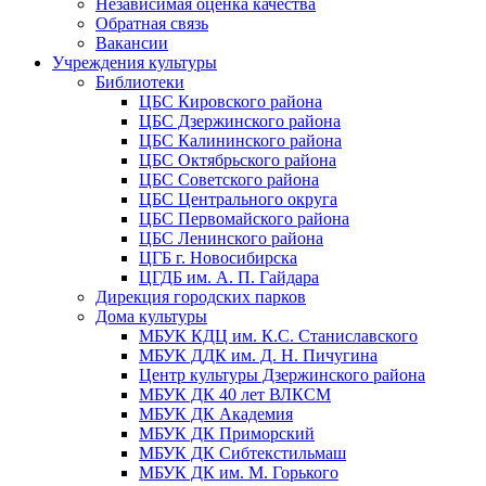
Независимая оценка качества
Обратная связь
Вакансии
Учреждения культуры
Библиотеки
ЦБС Кировского района
ЦБС Дзержинского района
ЦБС Калининского района
ЦБС Октябрьского района
ЦБС Советского района
ЦБС Центрального округа
ЦБС Первомайского района
ЦБС Ленинского района
ЦГБ г. Новосибирска
ЦГДБ им. А. П. Гайдара
Дирекция городских парков
Дома культуры
МБУК КДЦ им. К.С. Станиславского
МБУК ДДК им. Д. Н. Пичугина
Центр культуры Дзержинского района
МБУК ДК 40 лет ВЛКСМ
МБУК ДК Академия
МБУК ДК Приморский
МБУК ДК Сибтекстильмаш
МБУК ДК им. М. Горького