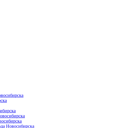
овосибирска
ска
ибирска
Новосибирска
восибирска
ода Новосибирска