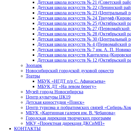
Детская школа искусств № 21 (Советский рай
Детская школа искусств № 22 (Ленинский рай
Детская школа искусств № 23 (Центральный р
Детская школа искусств № 24 Триумф (Киров
Детская школа искусств № 25 (Октябрьский р
Детская школа искусств № 27 (Первомайский 
Детская школа искусств № 28 (Октябрьский р
Детская школа искусств № 30 (Центральный р
Детская школа искусств № 4 (Первомайский р
Детская школа искусств № 7 им. А. П. Новико
Детская школа искусств Кантилена (Кировски
Детская школа искусств № 12 (Октябрьский р
Зоопарк
Новосибирский городской духовой оркестр
Театры
МБУК «НГДТ п/р С. Афанасьева»
МБУК ДТ «На левом берегу»
Музей города Новосибирска
Центр культуры ЦК19
Детская киностудия «Поиск»
Центр туризма и побратимских связей «Сибирь-Хо
МБУК «Картинная галерея им. В. Чебанова»
Городская дирекция творческих программ
МКУ «Проектная дирекция ДКСиМП»
КОНТАКТЫ