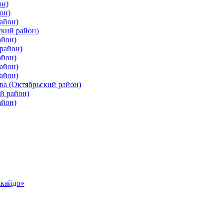
он)
он)
айон)
ский район)
айон)
район)
айон)
айон)
айон)
ва (Октябрьский район)
й район)
айон)
ккайдо»