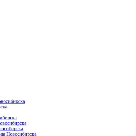
овосибирска
ска
ибирска
Новосибирска
восибирска
ода Новосибирска