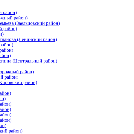
й район)
ожный район)
емьева (Заельцовский район)
й район)
н)
етланова (Ленинский район)
район)
район)
айон)
цепина (Центральный район)
дорожный район)
ий район)
(Кировский район)
айон)
он)
айон)
айон)
район)
район)
он)
кий район)