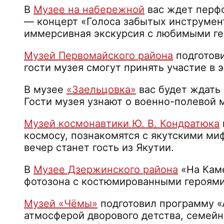
В
Музее на набережной
вас ждет перфо
— концерт «Голоса забытых инструмент
иммерсивная экскурсия с любимыми ге
Музей Первомайского района
подготови
гости музея смогут принять участие в 
В музее
«Заельцовка»
вас будет ждать 
Гости музея узнают о военно-полевой 
Музей космонавтики Ю. В. Кондратюка
космосу, познакомятся с якутскими ми
вечер станет гость из Якутии.
В
Музее Дзержинского района
«На Каме
фотозона с костюмированными героями,
Музей «Чёмы»
подготовил программу «
атмосферой дворового детства, семейн