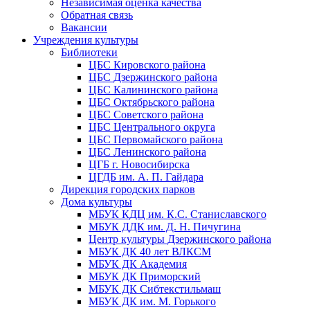
Независимая оценка качества
Обратная связь
Вакансии
Учреждения культуры
Библиотеки
ЦБС Кировского района
ЦБС Дзержинского района
ЦБС Калининского района
ЦБС Октябрьского района
ЦБС Советского района
ЦБС Центрального округа
ЦБС Первомайского района
ЦБС Ленинского района
ЦГБ г. Новосибирска
ЦГДБ им. А. П. Гайдара
Дирекция городских парков
Дома культуры
МБУК КДЦ им. К.С. Станиславского
МБУК ДДК им. Д. Н. Пичугина
Центр культуры Дзержинского района
МБУК ДК 40 лет ВЛКСМ
МБУК ДК Академия
МБУК ДК Приморский
МБУК ДК Сибтекстильмаш
МБУК ДК им. М. Горького