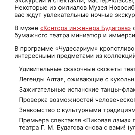
Экскурсии и спектакли, мастер-классы
Некоторые из филиалов Музея Новосиби
вас ждут увлекательные ночные экскур
В музее
«Контора инженера Будагова»
с
бумажного театра миниатюр и иммерси
В программе «Чудесариум» кропотливо 
интересными предметами из коллекций
Удивительные сказочные сюжеты теа
Легенды Алтая, оживающие с куколь
Зажигательные испанские танцы-фла
Проверка возможностей человеческог
Знакомство с культурными традиция
Премьера спектакля «Пиковая дама» 
театра Г. М. Будагова снова с вами! (у