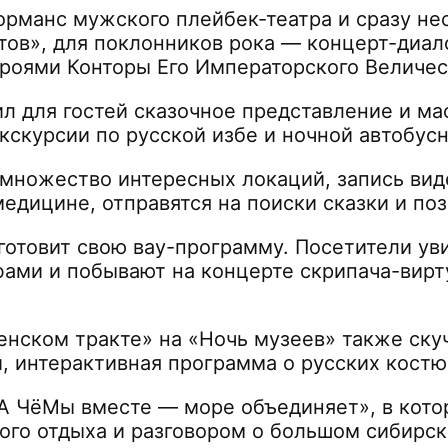
рманс мужского плейбек-театра и сразу не
ов», для поклонников рока — концерт-диало
роями Конторы Его Императорского Величес
л для гостей сказочное представление и м
экскурсии по русской избе и ночной автобу
множество интересных локаций, запись виде
медицине, отправятся на поиски сказки и по
готовит свою вау-программу. Посетители ув
фами и побывают на концерте скрипача-вирт
нском тракте» на «Ночь музеев» также скуч
 интерактивная программа о русских костюм
А ЧёМы вместе — море объединяет», в котор
ого отдыха и разговором о большом сибирск