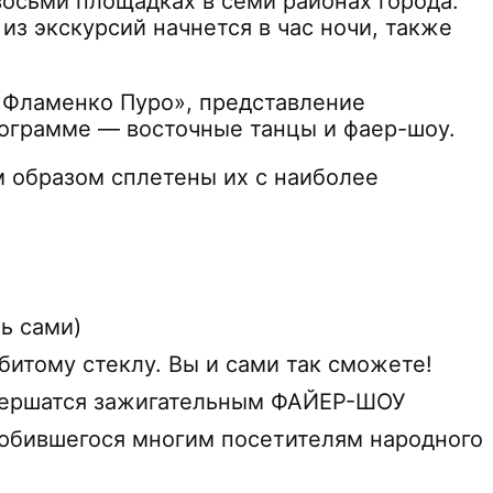
восьми площадках в семи районах города.
з экскурсий начнется в час ночи, также
«Фламенко Пуро», представление
рограмме — восточные танцы и фаер-шоу.
м образом сплетены их с наиболее
ь сами)
итому стеклу. Вы и сами так сможете!
авершатся зажигательным ФАЙЕР-ШОУ
любившегося многим посетителям народного