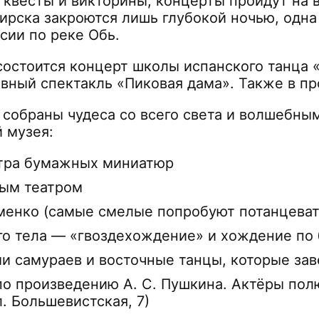
, квесты и викторины, концерты пройдут на 
рска закроются лишь глубокой ночью, одна и
сии по реке Обь.
остоится концерт школы испанского танца 
вный спектакль «Пиковая дама». Также в п
собраны чудеса со всего света и волшебны
 музея:
тра бумажных миниатюр
ным театром
менко (самые смелые попробуют потанцеват
о тела — «гвоздехождение» и хождение по б
ми самураев и восточные танцы, которые з
по произведению А. С. Пушкина. Актёры по
л. Большевистская, 7)