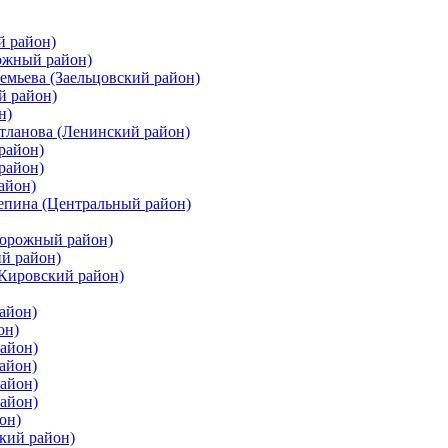
й район)
ожный район)
емьева (Заельцовский район)
й район)
н)
етланова (Ленинский район)
район)
район)
айон)
цепина (Центральный район)
дорожный район)
ий район)
(Кировский район)
айон)
он)
айон)
айон)
район)
район)
он)
кий район)