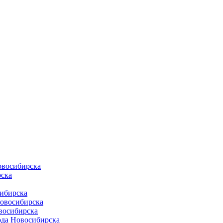
овосибирска
ска
ибирска
Новосибирска
восибирска
ода Новосибирска