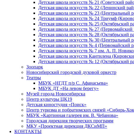
Детская школа искусств № 21 (Советский рай
Детская школа искусств № 22 (Ленинский рай
Детская школа искусств № 23 (Центральный р
Детская школа искусств № 24 Триумф (Киров
Детская школа искусств № 25 (Октябрьский р
Детская школа искусств № 27 (Первомайский 
Детская школа искусств № 28 (Октябрьский р
Детская школа искусств № 30 (Центральный р
Детская школа искусств № 4 (Первомайский р
Детская школа искусств № 7 им. А. П. Новико
Детская школа искусств Кантилена (Кировски
Детская школа искусств № 12 (Октябрьский р
Зоопарк
Новосибирский городской духовой оркестр
Театры
МБУК «НГДТ п/р С. Афанасьева»
МБУК ДТ «На левом берегу»
Музей города Новосибирска
Центр культуры ЦК19
Детская киностудия «Поиск»
Центр туризма и побратимских связей «Сибирь-Хо
МБУК «Картинная галерея им. В. Чебанова»
Городская дирекция творческих программ
МКУ «Проектная дирекция ДКСиМП»
КОНТАКТЫ