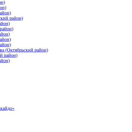
он)
он)
айон)
ский район)
айон)
район)
айон)
айон)
айон)
ва (Октябрьский район)
й район)
айон)
ккайдо»