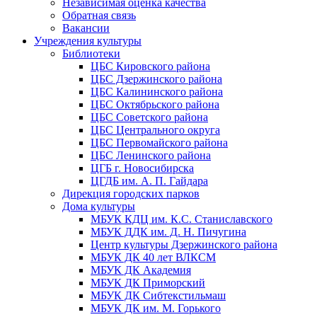
Независимая оценка качества
Обратная связь
Вакансии
Учреждения культуры
Библиотеки
ЦБС Кировского района
ЦБС Дзержинского района
ЦБС Калининского района
ЦБС Октябрьского района
ЦБС Советского района
ЦБС Центрального округа
ЦБС Первомайского района
ЦБС Ленинского района
ЦГБ г. Новосибирска
ЦГДБ им. А. П. Гайдара
Дирекция городских парков
Дома культуры
МБУК КДЦ им. К.С. Станиславского
МБУК ДДК им. Д. Н. Пичугина
Центр культуры Дзержинского района
МБУК ДК 40 лет ВЛКСМ
МБУК ДК Академия
МБУК ДК Приморский
МБУК ДК Сибтекстильмаш
МБУК ДК им. М. Горького