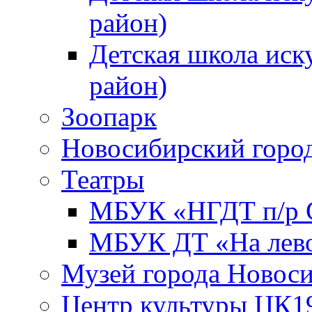
район)
Детская школа иск
район)
Зоопарк
Новосибирский город
Театры
МБУК «НГДТ п/р С
МБУК ДТ «На лево
Музей города Новос
Центр культуры ЦК1