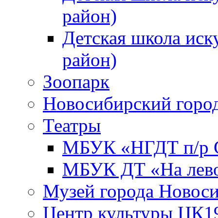
район)
Детская школа иск
район)
Зоопарк
Новосибирский город
Театры
МБУК «НГДТ п/р С
МБУК ДТ «На лево
Музей города Новос
Центр культуры ЦК1