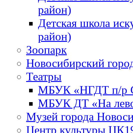
район)
Детская школа иск
район)
Зоопарк
Новосибирский город
Театры
МБУК «НГДТ п/р С
МБУК ДТ «На лево
Музей города Новос
Центр культуры ЦК1