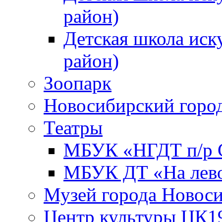
район)
Детская школа иск
район)
Зоопарк
Новосибирский город
Театры
МБУК «НГДТ п/р С
МБУК ДТ «На лево
Музей города Новос
Центр культуры ЦК1