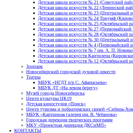
Детская школа искусств № 21 (Советский рай
Детская школа искусств № 22 (Ленинский рай
Детская школа искусств № 23 (Центральный р
Детская школа искусств № 24 Триумф (Киров
Детская школа искусств № 25 (Октябрьский р
Детская школа искусств № 27 (Первомайский 
Детская школа искусств № 28 (Октябрьский р
Детская школа искусств № 30 (Центральный р
Детская школа искусств № 4 (Первомайский р
Детская школа искусств № 7 им. А. П. Новико
Детская школа искусств Кантилена (Кировски
Детская школа искусств № 12 (Октябрьский р
Зоопарк
Новосибирский городской духовой оркестр
Театры
МБУК «НГДТ п/р С. Афанасьева»
МБУК ДТ «На левом берегу»
Музей города Новосибирска
Центр культуры ЦК19
Детская киностудия «Поиск»
Центр туризма и побратимских связей «Сибирь-Хо
МБУК «Картинная галерея им. В. Чебанова»
Городская дирекция творческих программ
МКУ «Проектная дирекция ДКСиМП»
КОНТАКТЫ