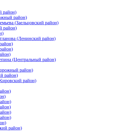
й район)
ожный район)
емьева (Заельцовский район)
й район)
н)
етланова (Ленинский район)
район)
район)
айон)
цепина (Центральный район)
дорожный район)
ий район)
(Кировский район)
айон)
он)
айон)
айон)
район)
район)
он)
кий район)