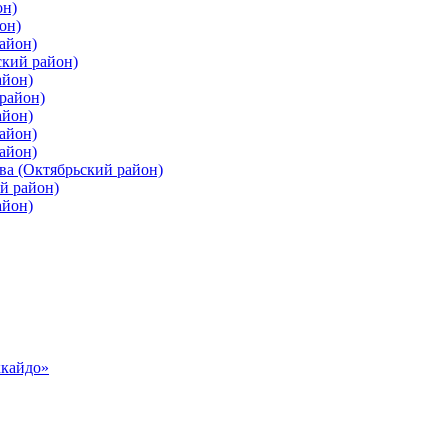
он)
он)
айон)
ский район)
айон)
район)
айон)
айон)
айон)
ва (Октябрьский район)
й район)
айон)
ккайдо»