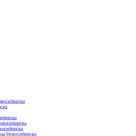
овосибирска
ска
ибирска
Новосибирска
восибирска
ода Новосибирска