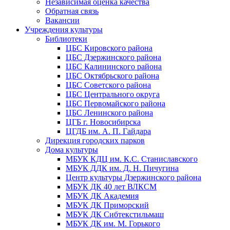
Независимая оценка качества
Обратная связь
Вакансии
Учреждения культуры
Библиотеки
ЦБС Кировского района
ЦБС Дзержинского района
ЦБС Калининского района
ЦБС Октябрьского района
ЦБС Советского района
ЦБС Центрального округа
ЦБС Первомайского района
ЦБС Ленинского района
ЦГБ г. Новосибирска
ЦГДБ им. А. П. Гайдара
Дирекция городских парков
Дома культуры
МБУК КДЦ им. К.С. Станиславского
МБУК ДДК им. Д. Н. Пичугина
Центр культуры Дзержинского района
МБУК ДК 40 лет ВЛКСМ
МБУК ДК Академия
МБУК ДК Приморский
МБУК ДК Сибтекстильмаш
МБУК ДК им. М. Горького