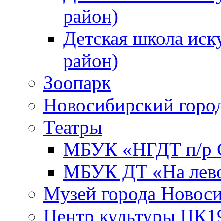
район)
Детская школа иск
район)
Зоопарк
Новосибирский город
Театры
МБУК «НГДТ п/р С
МБУК ДТ «На лево
Музей города Новос
Центр культуры ЦК1