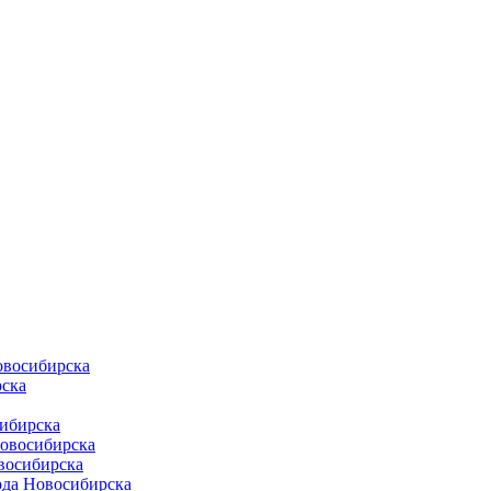
овосибирска
ска
ибирска
Новосибирска
восибирска
ода Новосибирска