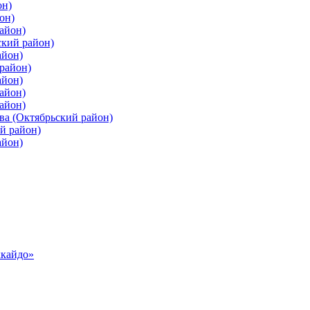
он)
он)
айон)
ский район)
айон)
район)
айон)
айон)
айон)
ва (Октябрьский район)
й район)
айон)
ккайдо»