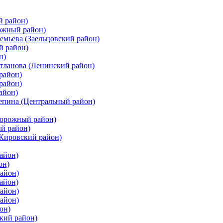
й район)
ожный район)
емьева (Заельцовский район)
й район)
н)
етланова (Ленинский район)
район)
район)
айон)
цепина (Центральный район)
дорожный район)
ий район)
(Кировский район)
айон)
он)
айон)
айон)
район)
район)
он)
кий район)