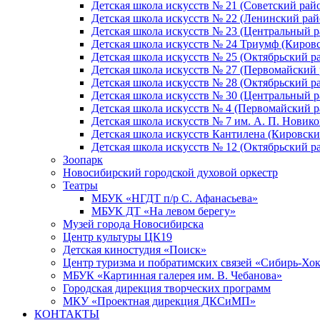
Детская школа искусств № 21 (Советский рай
Детская школа искусств № 22 (Ленинский рай
Детская школа искусств № 23 (Центральный р
Детская школа искусств № 24 Триумф (Киров
Детская школа искусств № 25 (Октябрьский р
Детская школа искусств № 27 (Первомайский 
Детская школа искусств № 28 (Октябрьский р
Детская школа искусств № 30 (Центральный р
Детская школа искусств № 4 (Первомайский р
Детская школа искусств № 7 им. А. П. Новико
Детская школа искусств Кантилена (Кировски
Детская школа искусств № 12 (Октябрьский р
Зоопарк
Новосибирский городской духовой оркестр
Театры
МБУК «НГДТ п/р С. Афанасьева»
МБУК ДТ «На левом берегу»
Музей города Новосибирска
Центр культуры ЦК19
Детская киностудия «Поиск»
Центр туризма и побратимских связей «Сибирь-Хо
МБУК «Картинная галерея им. В. Чебанова»
Городская дирекция творческих программ
МКУ «Проектная дирекция ДКСиМП»
КОНТАКТЫ