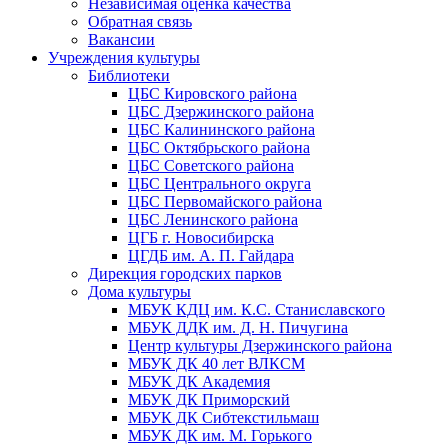
Независимая оценка качества
Обратная связь
Вакансии
Учреждения культуры
Библиотеки
ЦБС Кировского района
ЦБС Дзержинского района
ЦБС Калининского района
ЦБС Октябрьского района
ЦБС Советского района
ЦБС Центрального округа
ЦБС Первомайского района
ЦБС Ленинского района
ЦГБ г. Новосибирска
ЦГДБ им. А. П. Гайдара
Дирекция городских парков
Дома культуры
МБУК КДЦ им. К.С. Станиславского
МБУК ДДК им. Д. Н. Пичугина
Центр культуры Дзержинского района
МБУК ДК 40 лет ВЛКСМ
МБУК ДК Академия
МБУК ДК Приморский
МБУК ДК Сибтекстильмаш
МБУК ДК им. М. Горького