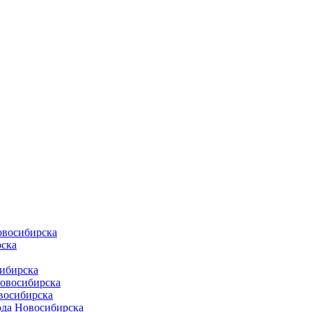
овосибирска
ска
ибирска
Новосибирска
восибирска
ода Новосибирска