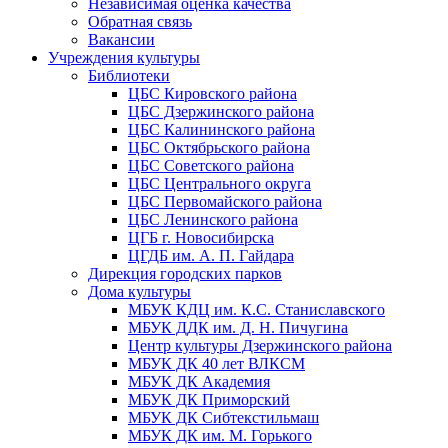
Независимая оценка качества
Обратная связь
Вакансии
Учреждения культуры
Библиотеки
ЦБС Кировского района
ЦБС Дзержинского района
ЦБС Калининского района
ЦБС Октябрьского района
ЦБС Советского района
ЦБС Центрального округа
ЦБС Первомайского района
ЦБС Ленинского района
ЦГБ г. Новосибирска
ЦГДБ им. А. П. Гайдара
Дирекция городских парков
Дома культуры
МБУК КДЦ им. К.С. Станиславского
МБУК ДДК им. Д. Н. Пичугина
Центр культуры Дзержинского района
МБУК ДК 40 лет ВЛКСМ
МБУК ДК Академия
МБУК ДК Приморский
МБУК ДК Сибтекстильмаш
МБУК ДК им. М. Горького