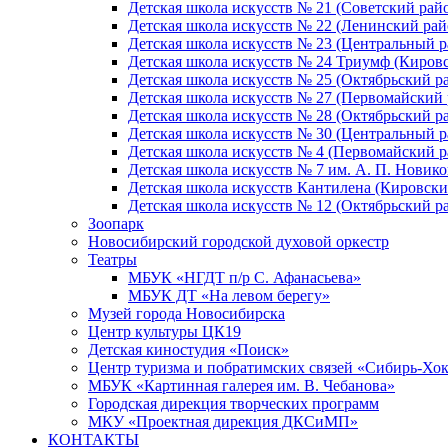
Детская школа искусств № 21 (Советский рай
Детская школа искусств № 22 (Ленинский рай
Детская школа искусств № 23 (Центральный р
Детская школа искусств № 24 Триумф (Киров
Детская школа искусств № 25 (Октябрьский р
Детская школа искусств № 27 (Первомайский 
Детская школа искусств № 28 (Октябрьский р
Детская школа искусств № 30 (Центральный р
Детская школа искусств № 4 (Первомайский р
Детская школа искусств № 7 им. А. П. Новико
Детская школа искусств Кантилена (Кировски
Детская школа искусств № 12 (Октябрьский р
Зоопарк
Новосибирский городской духовой оркестр
Театры
МБУК «НГДТ п/р С. Афанасьева»
МБУК ДТ «На левом берегу»
Музей города Новосибирска
Центр культуры ЦК19
Детская киностудия «Поиск»
Центр туризма и побратимских связей «Сибирь-Хо
МБУК «Картинная галерея им. В. Чебанова»
Городская дирекция творческих программ
МКУ «Проектная дирекция ДКСиМП»
КОНТАКТЫ