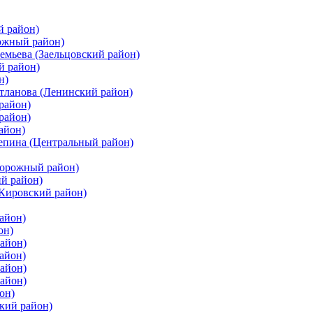
й район)
ожный район)
емьева (Заельцовский район)
й район)
н)
етланова (Ленинский район)
район)
район)
айон)
цепина (Центральный район)
дорожный район)
ий район)
(Кировский район)
айон)
он)
айон)
айон)
район)
район)
он)
кий район)