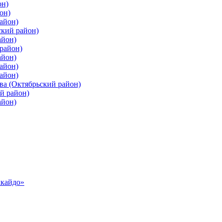
он)
он)
айон)
ский район)
айон)
район)
айон)
айон)
айон)
ва (Октябрьский район)
й район)
айон)
ккайдо»