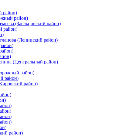
й район)
ожный район)
емьева (Заельцовский район)
й район)
н)
етланова (Ленинский район)
район)
район)
айон)
цепина (Центральный район)
дорожный район)
ий район)
(Кировский район)
айон)
он)
айон)
айон)
район)
район)
он)
кий район)