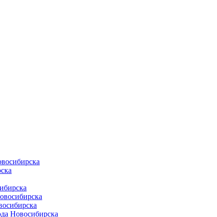
овосибирска
ска
ибирска
Новосибирска
восибирска
ода Новосибирска