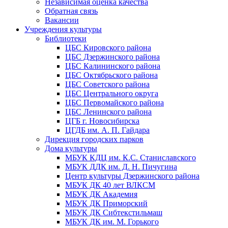
Независимая оценка качества
Обратная связь
Вакансии
Учреждения культуры
Библиотеки
ЦБС Кировского района
ЦБС Дзержинского района
ЦБС Калининского района
ЦБС Октябрьского района
ЦБС Советского района
ЦБС Центрального округа
ЦБС Первомайского района
ЦБС Ленинского района
ЦГБ г. Новосибирска
ЦГДБ им. А. П. Гайдара
Дирекция городских парков
Дома культуры
МБУК КДЦ им. К.С. Станиславского
МБУК ДДК им. Д. Н. Пичугина
Центр культуры Дзержинского района
МБУК ДК 40 лет ВЛКСМ
МБУК ДК Академия
МБУК ДК Приморский
МБУК ДК Сибтекстильмаш
МБУК ДК им. М. Горького