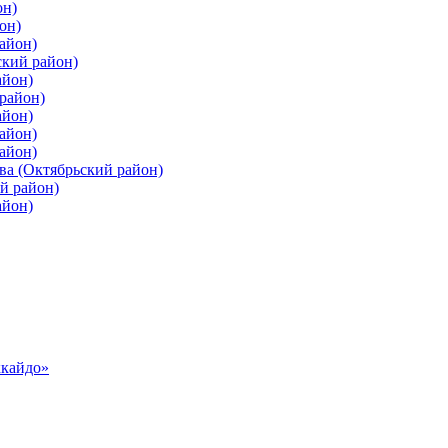
он)
он)
айон)
ский район)
айон)
район)
айон)
айон)
айон)
ва (Октябрьский район)
й район)
айон)
ккайдо»