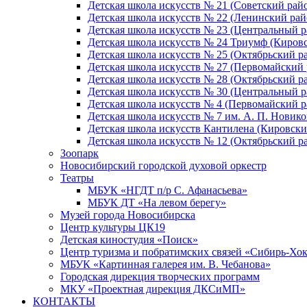
Детская школа искусств № 21 (Советский рай
Детская школа искусств № 22 (Ленинский рай
Детская школа искусств № 23 (Центральный р
Детская школа искусств № 24 Триумф (Киров
Детская школа искусств № 25 (Октябрьский р
Детская школа искусств № 27 (Первомайский 
Детская школа искусств № 28 (Октябрьский р
Детская школа искусств № 30 (Центральный р
Детская школа искусств № 4 (Первомайский р
Детская школа искусств № 7 им. А. П. Новико
Детская школа искусств Кантилена (Кировски
Детская школа искусств № 12 (Октябрьский р
Зоопарк
Новосибирский городской духовой оркестр
Театры
МБУК «НГДТ п/р С. Афанасьева»
МБУК ДТ «На левом берегу»
Музей города Новосибирска
Центр культуры ЦК19
Детская киностудия «Поиск»
Центр туризма и побратимских связей «Сибирь-Хо
МБУК «Картинная галерея им. В. Чебанова»
Городская дирекция творческих программ
МКУ «Проектная дирекция ДКСиМП»
КОНТАКТЫ