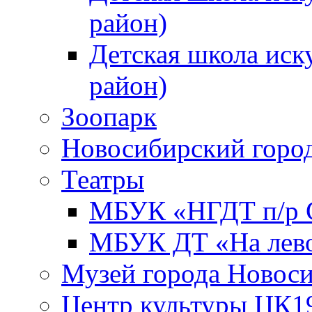
район)
Детская школа иск
район)
Зоопарк
Новосибирский город
Театры
МБУК «НГДТ п/р С
МБУК ДТ «На лево
Музей города Новос
Центр культуры ЦК1